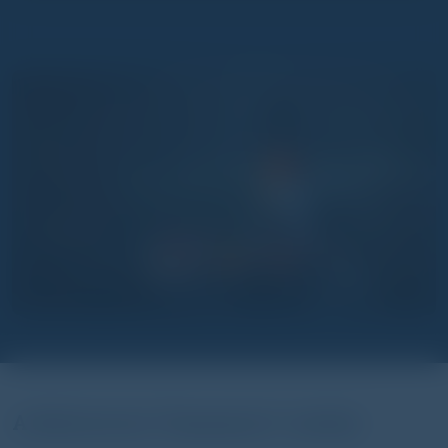
A Ballantine's "fingerprint" maltjai