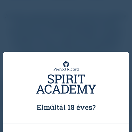
A lecke megtekintéséhez kattints a képre.
Ha pdf formátumban kéred a leckét,
nyomd meg a „PDF LETÖLTÉSE” gombot.
Vizsgát tenni a „VIZSGÁZOM” gombra
kattintva tudsz, abban az időszakban,
amikor az adott témakör aktív. A
vizsgaidőszakokat a „Vizsgák” menüpont
alatt tudod megnézni.
Elmúltál 18 éves?