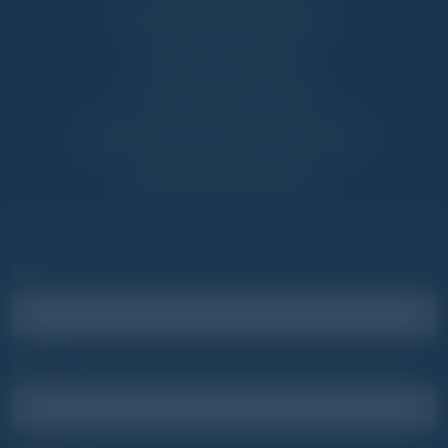
VIZSGA KATEGÓRIÁK
SPIRIT CULTURE
GYAKORI KÉRDÉSEK
ADATVÉDELMI NYILATKOZAT
SÜTIK HASZNÁLATA
Ha bármilyen kérdésed van, lépj velünk kapcsolatba!
Név*
Email*