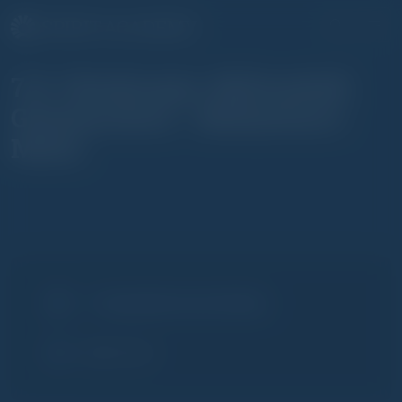
7/4. Glenburgie, Miltonduff,
Glentauchers - Ballantine's
Malts
7. Single Malt Scotch Whisky
2023.11.08