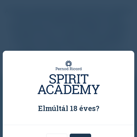
A lecke megtekintéséhez kattints a képre.
Ha pdf formátumban kéred a leckét,
nyomd meg a „PDF LETÖLTÉSE” gombot.
Vizsgát tenni a „VIZSGÁZOM” gombra
kattintva tudsz, abban az időszakban,
amikor az adott témakör aktív. A
vizsgaidőszakokat a „Vizsgák” menüpont
alatt tudod megnézni.
Elmúltál 18 éves?