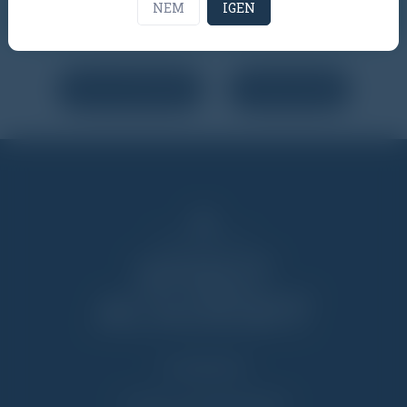
NEM
IGEN
PDF LETÖLTÉSE
VIZSGÁZOM
TANMENET
VIZSGA KATEGÓRIÁK