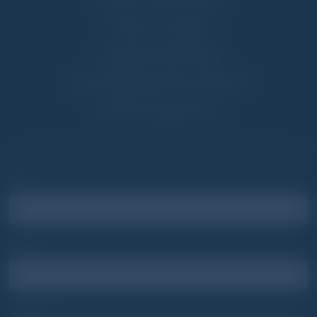
SPIRIT CULTURE
GYAKORI KÉRDÉSEK
ADATVÉDELMI NYILATKOZAT
SÜTIK HASZNÁLATA
Ha bármilyen kérdésed van, lépj velünk kapcsolatba!
Név*
Email*
Üzenet*