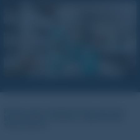
Rosolio. Egy tetszhalott életre kel. Egy
királyfi életre csókolja. Csipkerózsika.
Vagy Italicus.